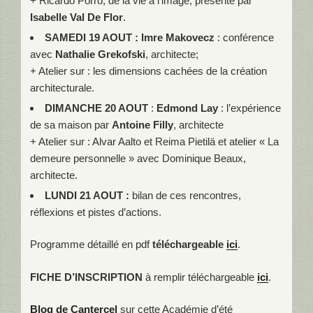
+ Ricardo Porro, de la vie à l’image, présenté par
Isabelle Val De Flor
.
SAMEDI 19 AOUT
: Imre Makovecz
: conférence
avec
Nathalie Grekofski
, architecte;
+ Atelier sur : les dimensions cachées de la création
architecturale.
DIMANCHE 20 AOUT
:
Edmond Lay
: l’expérience
de sa maison par
Antoine Filly
, architecte
+ Atelier sur : Alvar Aalto et Reima Pietilä et atelier « La
demeure personnelle » avec Dominique Beaux,
architecte.
LUNDI 21 AOUT :
bilan de ces rencontres,
réflexions et pistes d’actions.
Programme détaillé en pdf
téléchargeable
ici
.
FICHE D’INSCRIPTION
à remplir téléchargeable
ici
.
Blog de Cantercel
sur cette Académie d’été