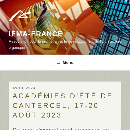
Aller
au
contenu
principal
IFMA-FRANCE
Association pour la promotion et le développement de l'architecture
organique
Menu
PUBLIÉ
AVRIL 2023
LE
ACADÉMIES D’ÉTÉ DE
CANTERCEL, 17-20
AOÛT 2023