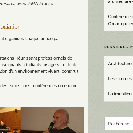
architecture
artenariat avec IFMA-France
Conférence d’
Organique e
ociation
ont organisés chaque année par
DERNIÈRES P
tations, réunissant professionnels de
Architecture
 enseignants, étudiants, usagers, et toute
ation d’un environnement vivant, construit
Les sources 
, des expositions, conférences ou encore
La transition
Recherche
pour