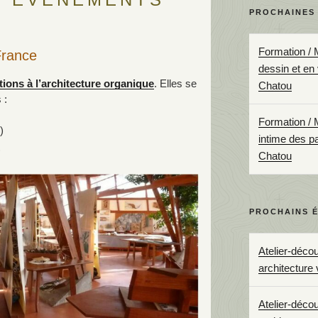
PROCHAINES
Formation / 
France
dessin et en
ions à l’architecture organique
. Elles se
Chatou
 :
Formation / 
)
intime des p
)
Chatou
PROCHAINS 
Atelier-déco
architecture 
Atelier-déco