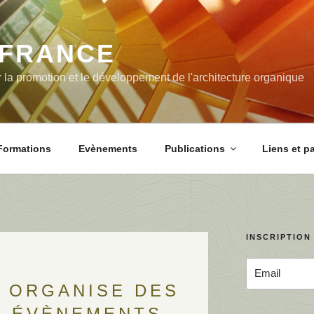
-FRANCE
 la promotion et le développement de l'architecture organique
Formations
Evènements
Publications
Liens et p
INSCRIPTION
 ORGANISE DES
T ÉVÈNEMENTS