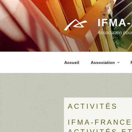
Aller
au
contenu
IFMA
principal
Association pour
Accueil
Association
ACTIVITÉS
IFMA-FRANCE
ACTIVITÉS E