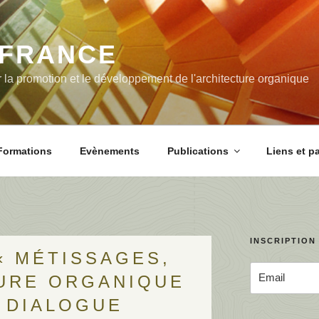
-FRANCE
 la promotion et le développement de l'architecture organique
Formations
Evènements
Publications
Liens et p
INSCRIPTION
« MÉTISSAGES,
TURE ORGANIQUE
 DIALOGUE