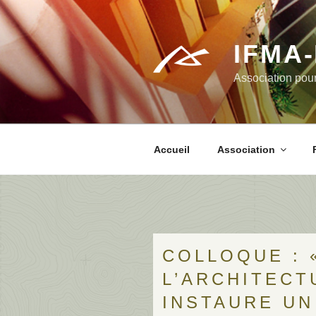
Aller
au
contenu
IFMA
principal
Association pour
Accueil
Association
COLLOQUE : 
L’ARCHITEC
INSTAURE UN