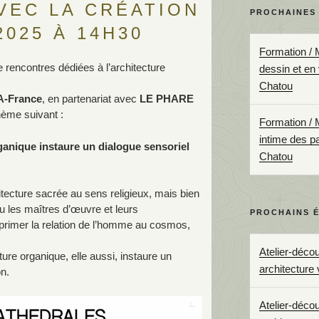
VEC LA CRÉATION
PROCHAINES
2025 À 14H30
Formation / 
 rencontres dédiées à l’architecture
dessin et en
Chatou
A-France
, en partenariat avec
LE PHARE
hème suivant :
Formation / 
intime des p
ganique instaure un dialogue sensoriel
Chatou
chitecture sacrée au sens religieux, mais bien
eu les maîtres d’œuvre et leurs
PROCHAINS 
primer la relation de l’homme au cosmos,
Atelier-déco
re organique, elle aussi, instaure un
architecture 
on.
Atelier-déco