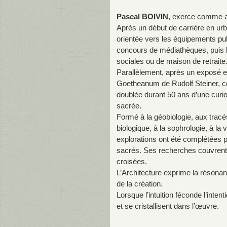
Pascal BOIVIN
, exerce comme ar
Après un début de carrière en urb
orientée vers les équipements p
concours de médiathèques, puis la
sociales ou de maison de retraite
Parallèlement, après un exposé e
Goetheanum de Rudolf Steiner, cet
doublée durant 50 ans d’une curios
sacrée.
Formé à la géobiologie, aux tracé
biologique, à la sophrologie, à la 
explorations ont été complétées 
sacrés. Ses recherches couvrent a
croisées.
L’Architecture exprime la résonanc
de la création.
Lorsque l’intuition féconde l’int
et se cristallisent dans l’œuvre.